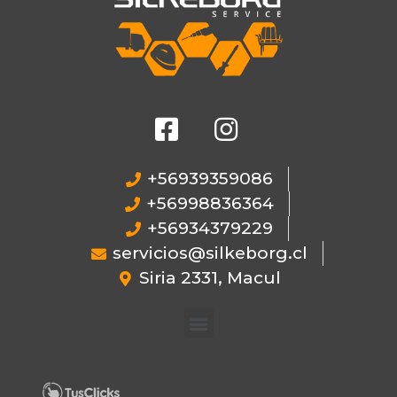
+56939359086
+56998836364
+56934379229
servicios@silkeborg.cl
Siria 2331, Macul