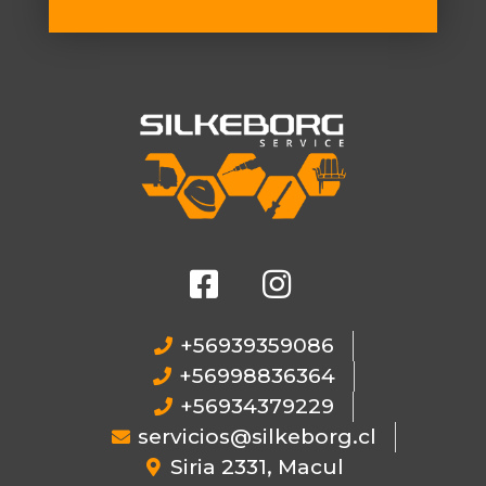
+56939359086
+56998836364
+56934379229
servicios@silkeborg.cl
Siria 2331, Macul