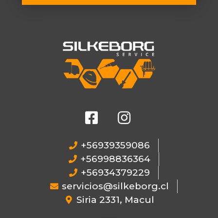
+56939359086
+56998836364
+56934379229
servicios@silkeborg.cl
Siria 2331, Macul